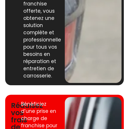
franchise
offerte, vous
obtenez une
solution
complète et
professionnelle
pour tous vos
besoins en
réparation et
entretien de
carrosserie.
Réduisez
Bénéficiez
vos
d’une prise en
frais
charge de
de
franchise pour