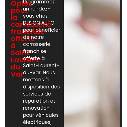
Optez
Programmez
pour
un rendez-
la
vous chez
carrosserie
DESIGN AUTO
franchise
pour bénéficier
offerte
de notre
à
carrosserie
Saint-
franchise
Laurent-
offerte à
du-
Saint-Laurent-
Var
du-Var. Nous
mettons à
disposition des
services de
réparation et
rénovation
pour véhicules
électriques,