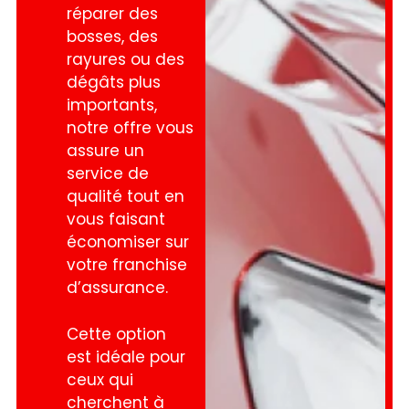
réparer des
bosses, des
rayures ou des
dégâts plus
importants,
notre offre vous
assure un
service de
qualité tout en
vous faisant
économiser sur
votre franchise
d’assurance.
Cette option
est idéale pour
ceux qui
cherchent à