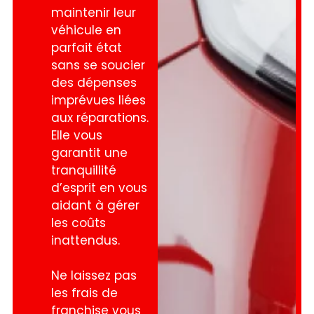
maintenir leur
véhicule en
parfait état
sans se soucier
des dépenses
imprévues liées
aux réparations.
Elle vous
garantit une
tranquillité
d’esprit en vous
aidant à gérer
les coûts
inattendus.
Ne laissez pas
les frais de
franchise vous