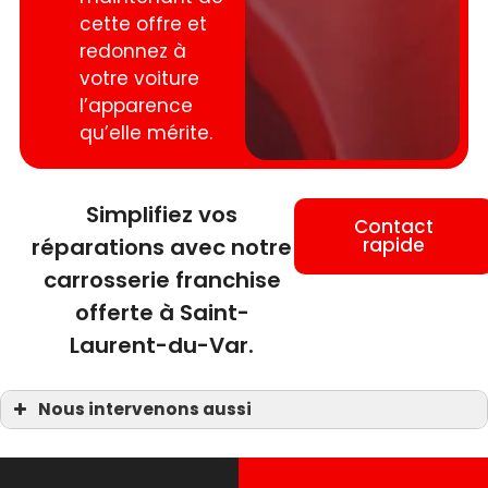
cette offre et
redonnez à
votre voiture
l’apparence
qu’elle mérite.
Simplifiez vos
Contact
réparations avec notre
rapide
carrosserie franchise
offerte à Saint-
Laurent-du-Var.
Nous intervenons aussi
Carrosserie franchise offerte
Carrosserie franchise offerte Carros
Carrosserie franchise offerte Gattières
Carrosserie franchise offerte Castagniers